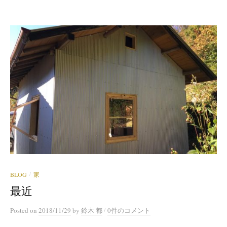
BLOG
家
/
最近
/
Posted
on
2018/11/29
by
鈴木 都
0件のコメント