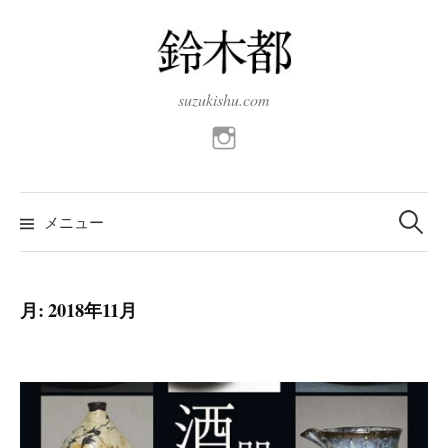
コ
ン
テ
ン
suzukishu.com
ツ
instagram
へ
ス
検
キ
索:
メニュー
ッ
プ
月:
2018年11月