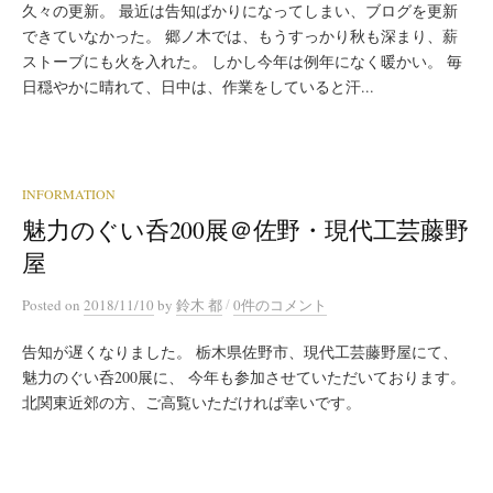
久々の更新。 最近は告知ばかりになってしまい、ブログを更新
できていなかった。 郷ノ木では、もうすっかり秋も深まり、薪
ストーブにも火を入れた。 しかし今年は例年になく暖かい。 毎
日穏やかに晴れて、日中は、作業をしていると汗...
INFORMATION
魅力のぐい呑200展＠佐野・現代工芸藤野
屋
/
Posted
on
2018/11/10
by
鈴木 都
0件のコメント
告知が遅くなりました。 栃木県佐野市、現代工芸藤野屋にて、
魅力のぐい呑200展に、 今年も参加させていただいております。
北関東近郊の方、ご高覧いただければ幸いです。