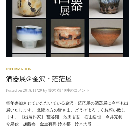
INFORMATION
酒器展＠金沢・茫茫屋
/
Posted
on
2018/11/29
by
鈴木 都
0件のコメント
毎年参加させていただいている金沢・茫茫屋の酒器展に今年も出
展いたします。 北陸地方の皆さま、どうぞよろしくお願い致し
ます。 【出展作家】 荒谷翔 池田省吾 石山哲也 今井完眞
今泉毅 加藤委 金重有邦 鈴木都 鈴木大弓 ...