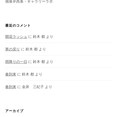
個展＠西条・ギャラリーラボ
最近のコメント
開花ラッシュ
に
鈴木 都
より
寒の戻り
に
鈴木 都
より
雨降りの一日
に
鈴木 都
より
春到来
に
鈴木 都
より
春到来
に
金床 三紀子
より
アーカイブ